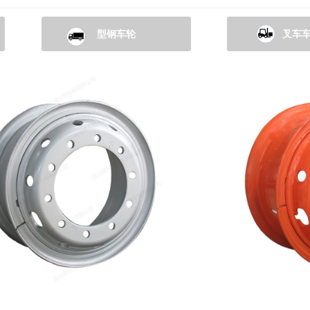
型钢车轮
叉车